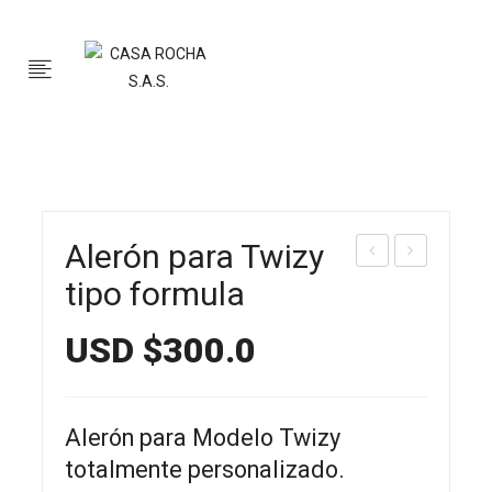
Alerón para Twizy
ape
orro
tipo formula
tes
prot
USD $
300.0
par
ect
a
or
Twi
par
Alerón para Modelo Twizy
zy
a
totalmente personalizado.
Twi