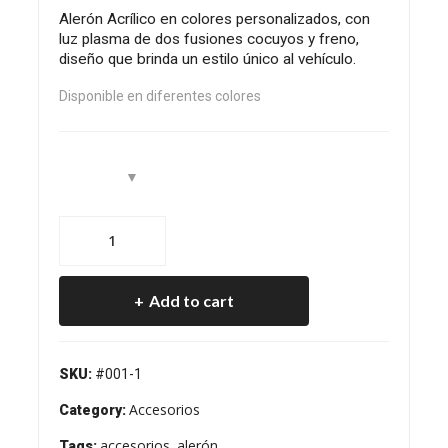
zy
Alerón Acrílico en colores personalizados, con
luz plasma de dos fusiones cocuyos y freno,
diseño que brinda un estilo único al vehículo.
Disponible en diferentes colores
Alerón
para
Twizy
Add to cart
tipo
formula
quantity
SKU:
#001-1
Accesorios
Category:
accesorios
alerón
Tags:
,