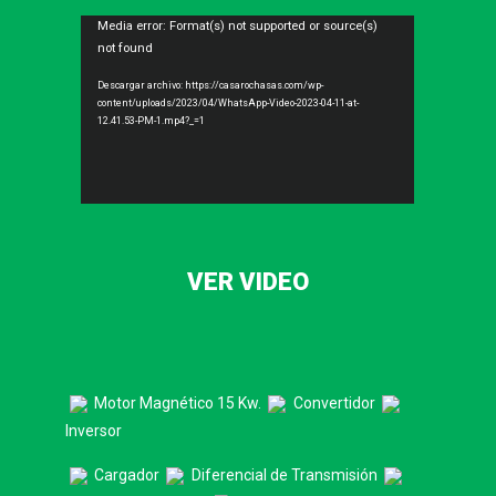
Reproductor
Media error: Format(s) not supported or source(s)
not found
de
vídeo
Descargar archivo: https://casarochasas.com/wp-
content/uploads/2023/04/WhatsApp-Video-2023-04-11-at-
12.41.53-PM-1.mp4?_=1
VER VIDEO
Motor Magnético 15 Kw.
Convertidor
Inversor
Cargador
Diferencial de Transmisión