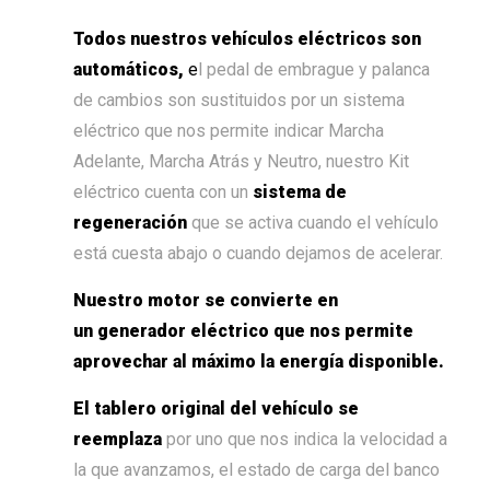
Todos nuestros vehículos eléctricos son
automáticos,
e
l pedal de embrague y palanca
de cambios son sustituidos por un sistema
eléctrico que nos permite indicar Marcha
Adelante, Marcha Atrás y Neutro, nuestro Kit
eléctrico cuenta con un
sistema de
regeneración
que se activa cuando el vehículo
está cuesta abajo o cuando dejamos de acelerar.
Nuestro motor se convierte en
un generador eléctrico que nos permite
aprovechar al máximo la energía disponible.
El tablero original del vehículo se
reemplaza
por uno que nos indica la velocidad a
la que avanzamos, el estado de carga del banco